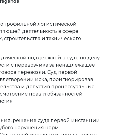
araganda
гопрофильной логистической
ляющей деятельность в сфере
, строительства и технического
идической поддержкой в суде по делу
сти с перевозчика за ненадлежащее
овора перевозки. Суд первой
овлетворении иска, проигнорировав
ельства и допустив процессуальные
смотрение прав и обязанностей
астия.
ания, решение суда первой инстанции
рубого нарушения норм
 Суд второй инстанции принял дело к