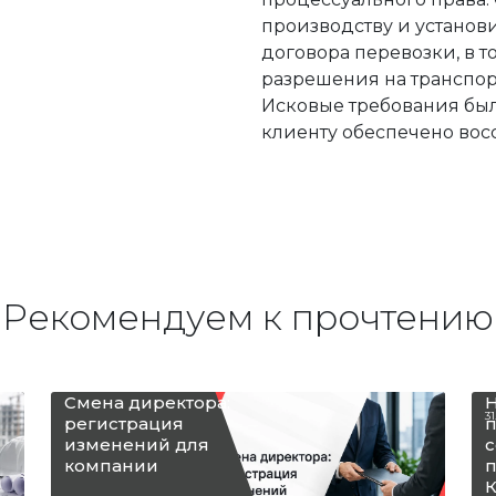
производству и установи
договора перевозки, в 
разрешения на транспор
Исковые требования был
клиенту обеспечено вос
Рекомендуем к прочтению
Смена директора:
Н
31
регистрация
п
изменений для
с
компании
п
К