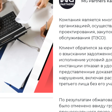
MG Partners K
Компания является мно
организацией, осуществ
проектирования, закупок
обслуживания (ПЗСО).
Клиент обратился за юр
о взыскании задолженно
исполнение условий дог
инстанции отказал в уд
представленные доказат
нарушения, включая рас
третьего лица без его уч
По результатам обжалов
было отменено ввиду г
процессуального права.