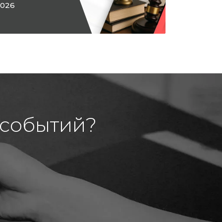
026
 событий?