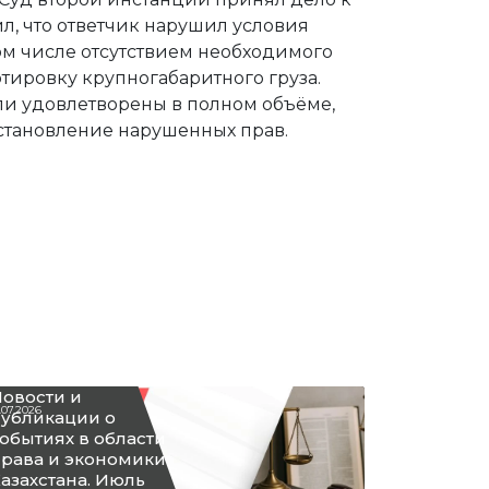
л, что ответчик нарушил условия
том числе отсутствием необходимого
тировку крупногабаритного груза.
и удовлетворены в полном объёме,
становление нарушенных прав.
овости и
.07.2026
убликации о
обытиях в области
рава и экономики
азахстана. Июль