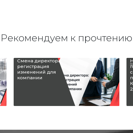
Рекомендуем к прочтению
Смена директора:
Н
31
регистрация
п
изменений для
с
компании
п
К
2