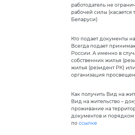
работодатель не ограни
рабочей силы (касается 
Беларуси)
Кто подает документы 
Всегда подает принимаю
России. А именно в слу
собственник жилья (рези
жилья (резидент РК) ил
организация просвещен
Как получить Вид на жи
Вид на жительство – до
проживание на территор
документов и порядком
по
ссылке