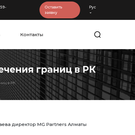
-59-
Оставить
Рус
заявку
а
Контакты
ечения границ в РК
ниц в РК
ева директор MG Partners Алматы