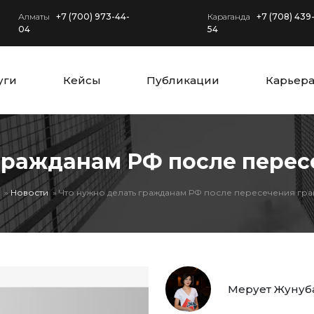
Алматы
+7 (700) 973-44-
Караганда
+7 (708) 439
04
54
уги
Кейсы
Публикации
Карьер
гражданам РФ после перес
Новости
Что нужно делать гражданам РФ после пересечения гра
Мерует Жунуба