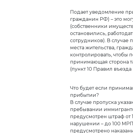
Подает уведомление пр
гражданин РФ) – это мог
(собственники имущества
остановились, работодат
сотрудников). В случае
места жительства, граж
контролировать, чтобы 
принимающая сторона т
(пункт 10 Правил въезда
Что будет если принима
прибытии?
В случае пропуска указа
пребывании иммигранто
предусмотрен штраф от 1
нарушении – до 100 МРП 
предусмотрено наказани