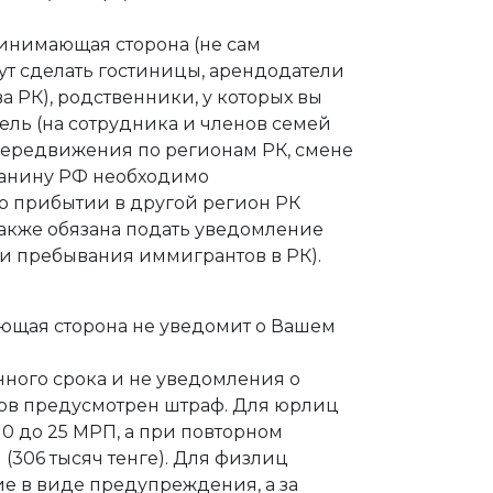
инимающая сторона (не сам
ут сделать гостиницы, арендодатели
 РК), родственники, у которых вы
ель (на сотрудника и членов семей
 передвижения по регионам РК, смене
данину РФ необходимо
по прибытии в другой регион РК
акже обязана подать уведомление
 и пребывания иммигрантов в РК).
ющая сторона не уведомит о Вашем
нного срока и не уведомления о
в предусмотрен штраф. Для юрлиц
0 до 25 МРП, а при повторном
(306 тысяч тенге). Для физлиц
е в виде предупреждения, а за