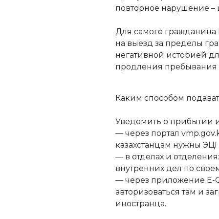
повторное нарушение – ш
Для самого гражданина 
на выезд за пределы гра
негативной историей дл
продления пребывания 
Каким способом подава
Уведомить о прибытии 
— через портал vmp.gov.k
казахстанцам нужны ЭЦП
— в отделах и отделени
внутренних дел по свое
— через приложение E-Q
авторизоваться там и з
иностранца.