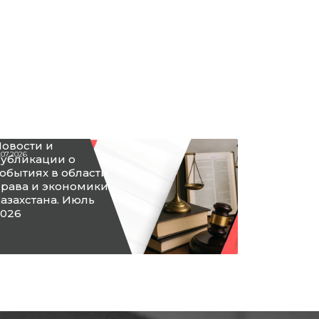
овости и
.07.2026
убликации о
обытиях в области
рава и экономики
азахстана. Июль
026