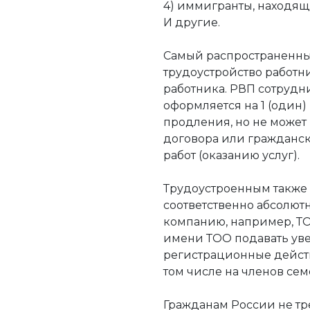
4) иммигранты, находя
И другие.
Самый распространенны
трудоустройство работн
работника. РВП сотрудни
оформляется на 1 (один
продления, но не может
договора или гражданс
работ (оказанию услуг).
Трудоустроенным также 
соответственно абсолют
компанию, например, ТО
имени ТОО подавать ув
регистрационные действ
том числе на членов сем
Гражданам России не тр