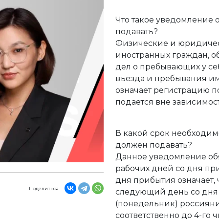
Что такое уведомление 
подавать?
Физические и юридичес
иностранных граждан, о
дел о пребывающих у се
въезда и пребывания им
означает регистрацию п
подается вне зависимост
В какой срок необходим
должен подавать?
Данное уведомление обя
рабочих дней со дня пр
дня прибытия означает, 
Поделиться
следующий день со дня в
(понедельник) россияни
соответственно до 4-го ч