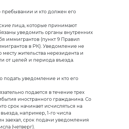
о пребывании и кто должен его
кие лица, которые принимают
бязаны уведомить органы внутренних
бя иммигрантов (пункт 9 Правил
мигрантов в РК). Уведомление не
о месту жительства нерезидента и
и от целей и периода въезда.
о подать уведомление и кто его
зательно подается в течение трех
ибытия иностранного гражданина. Со
что срок начинает исчисляться на
ьезда, например, 1-го числа
н заехал, срок подачи уведомления
исла (четверг).