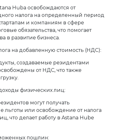
tana Hubа освобождаются от
дного налога на определенный период
 стартапам и компаниям в сфере
говые обязательства, что помогает
а в развитие бизнеса.
ога на добавленную стоимость (НДС):
дукты, создаваемые резидентами
 освобождены от НДС, что также
грузку.
 доходы физических лиц:
езидентов могут получать
 льготы или освобождение от налога
ц, что делает работу в Astana Hubе
моженных пошлин: