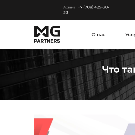
Астана
+7 (708) 425-30-
33
О нас
Усл
Что та