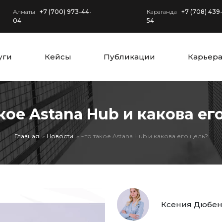
Алматы
+7 (700) 973-44-
Караганда
+7 (708) 439
04
54
уги
Кейсы
Публикации
Карьер
кое Astana Hub и какова ег
Главная
Новости
Что такое Astana Hub и какова его цель?
Ксения Дюбен