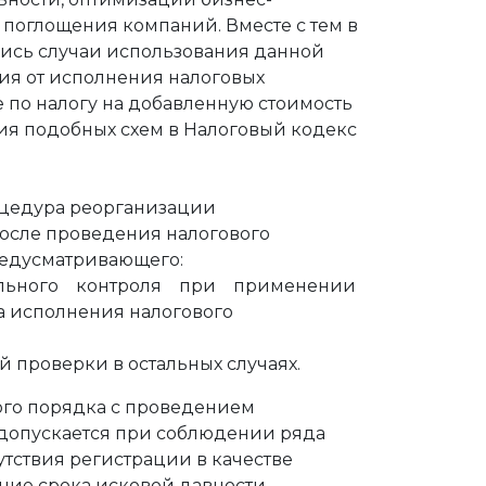
 поглощения компаний. Вместе с тем в
лись случаи использования данной
ия от исполнения налоговых
ле по налогу на добавленную стоимость
ния подобных схем в Налоговый кодекс
роцедура реорганизации
после проведения налогового
едусматривающего:
льного контроля при применении
исполнения налогового
 проверки в остальных случаях.
го порядка с проведением
 допускается при соблюдении ряда
сутствия регистрации в качестве
ние срока исковой давности,