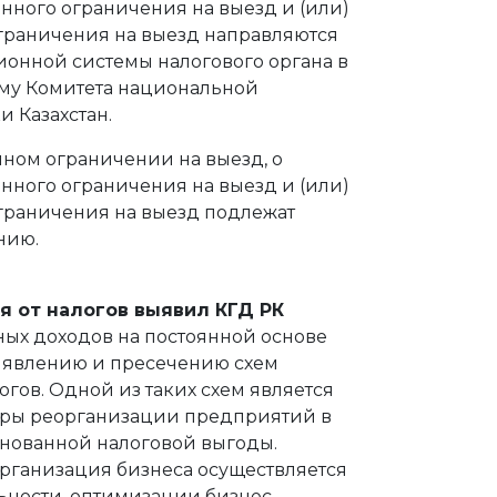
ного ограничения на выезд и (или)
граничения на выезд направляются
онной системы налогового органа в
му Комитета национальной
 Казахстан.
ном ограничении на выезд, о
ного ограничения на выезд и (или)
граничения на выезд подлежат
нию.
я от налогов выявил КГД РК
ых доходов на постоянной основе
выявлению и пресечению схем
огов. Одной из таких схем является
ры реорганизации предприятий в
нованной налоговой выгоды.
рганизация бизнеса осуществляется
ьности, оптимизации бизнес-