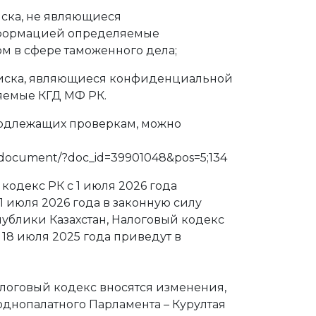
ска, не являющиеся
формацией определяемые
м в сфере таможенного дела;
иска, являющиеся конфиденциальной
емые КГД МФ РК.
подлежащих проверкам, можно
t/document/?doc_id=39901048&pos=5;134
кодекс РК с 1 июля 2026 года
 1 июля 2026 года в законную силу
ублики Казахстан, Налоговый кодекс
 18 июля 2025 года приведут в
алоговый кодекс вносятся изменения,
однопалатного Парламента – Курултая