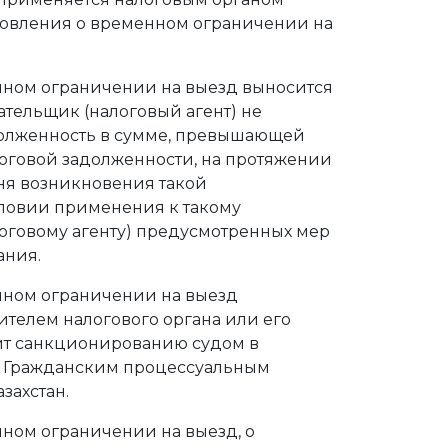
новления о временном ограничении на
нном ограничении на выезд выносится
лательщик (налоговый агент) не
долженность в сумме, превышающей
оговой задолженности, на протяжении
дня возникновения такой
словии применения к такому
оговому агенту) предусмотренных мер
ания.
нном ограничении на выезд
телем налогового органа или его
ит санкционированию судом в
м Гражданским процессуальным
захстан.
ном ограничении на выезд, о