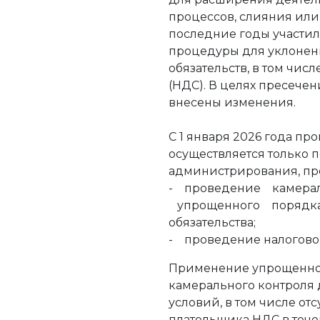
процессов, слияния или
последние годы участи
процедуры для уклонен
обязательств, в том чис
(НДС). В целях пресече
внесены изменения.
С 1 января 2026 года п
осуществляется только 
администрирования, пр
- проведение камера
упрощенного порядка 
обязательства;
- проведение налоговой
Применение упрощенно
камерального контроля
условий, в том числе от
плательщика НДС в тече