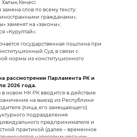
 Халық Кеңесі.
 замена слов по всему тексту:
 «иностранными гражданами»;
» заменят на «законы»;
я «Курултай»;
ючается государственная пошлина при
нституционный Суд в связи с
ой нормы из конституционного
на рассмотрении Парламента РК и
ля 2026 года.
да в новом НК РК вводится в действие
ограничение на выезд из Республики
водителя (лица, его замещающего)
руктурного подразделения
дивидуального предпринимателя и
стной практикой (далее – временное
 применяется налоговым органом