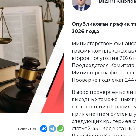
Вадим Каюпо
Опубликован график т
2026 года
Министерством финансо
график комплексных вы
второе полугодие 2026 
Председателя Комитета 
Министерства финансов Р
Проверке подлежат 244 
Выбор проверяемых лиц
выездных таможенных п
соответствии с Правила
применением системы у
следующих критериев с
статьей 452 Кодекса РК
Поделиться
Республике Казахстан»: