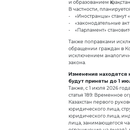
и образованием Қазақстан
В частности, планируется
- «Иностранцы» станут
- «законодательные акты
- «Парламент» становитс
Также поправками искл
обращении граждан в Ко
исключением аналогичн
закона.
Изменения находятся 
будут приняты до 1 ию
Также, с 1 июля 2026 го
статья 189: Временное 
Казахстан первого руко
юридического лица, ст
юридического лица, ин
лица, занимающегося ча
ограничение на выезд),