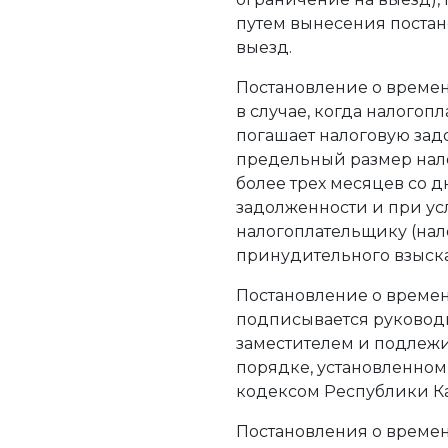
путем вынесения поста
выезд.
Постановление о време
в случае, когда налогоп
погашает налоговую за
предельный размер нал
более трех месяцев со 
задолженности и при у
налогоплательщику (нал
принудительного взыск
Постановление о време
подписывается руководи
заместителем и подлеж
порядке, установленно
кодексом Республики Ка
Постановления о времен