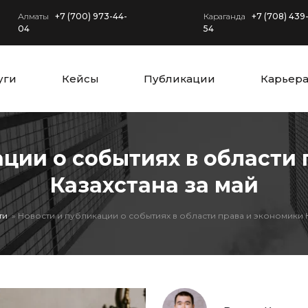
Алматы
+7 (700) 973-44-
Караганда
+7 (708) 439
04
54
уги
Кейсы
Публикации
Карьер
ции о событиях в области
Казахстана за май
ти
Новости и публикации о событиях в области права и экономики К