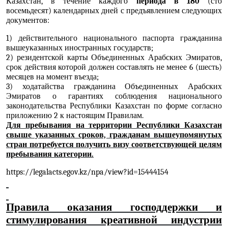
Казахстан, в течение каждого
периода в 180
(сто
восемьдесят) календарных дней с предъявлением следующих
документов:
1) действительного национального паспорта гражданина
вышеуказанных иностранных государств;
2) резидентской карты Объединенных Арабских Эмиратов,
срок действия которой должен составлять не менее 6 (шесть)
месяцев на момент въезда;
3) ходатайства гражданина Объединенных Арабских
Эмиратов о гарантиях соблюдения национального
законодательства Республики Казахстан по форме согласно
приложению 2 к настоящим Правилам.
Для пребывания на территории Республики Казахстан
свыше указанных сроков, гражданам вышеупомянутых
стран потребуется получить визу соответствующей целям
пребывания категории.
https://legalacts.egov.kz/npa/view?id=15444154
Правила оказания господдержки и
стимулирования креативной индустрии