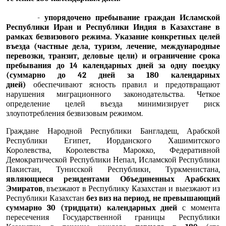
-
упорядочено пребывание граждан Исламской
Республики Иран и Республики Индия в Казахстане в
рамках безвизового режима
.
Указание конкретных целей
въезда (частные дела, туризм, лечение, международные
перевозки, транзит, деловые цели) и ограничение срока
пребывания до 14 календарных дней за одну поездку
(суммарно до 42 дней за 180 календарных
дней)
обеспечивают ясность правил и предотвращают
нарушения миграционного законодательства. Четкое
определение целей въезда минимизирует риск
злоупотребления безвизовым режимом.
Граждане Народной Республики Бангладеш, Арабской
Республики Египет, Иорданского Хашимитского
Королевства, Королевства Марокко, Федеративной
Демократической Республики Непал, Исламской Республики
Пакистан, Тунисской Республики, Туркменистана,
являющиеся резидентами Объединенных Арабских
Эмиратов
, въезжают в Республику Казахстан и выезжают из
Республики Казахстан
без виз на период, не превышающий
суммарно 30 (тридцати) календарных дней
с момента
пересечения Государственной границы Республики