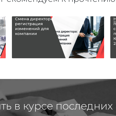
Смена директора:
Н
31
регистрация
п
изменений для
с
компании
п
К
2
ыть в курсе последних