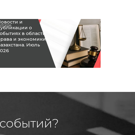
овости и
.07.2026
убликации о
обытиях в области
рава и экономики
азахстана. Июль
026
 событий?