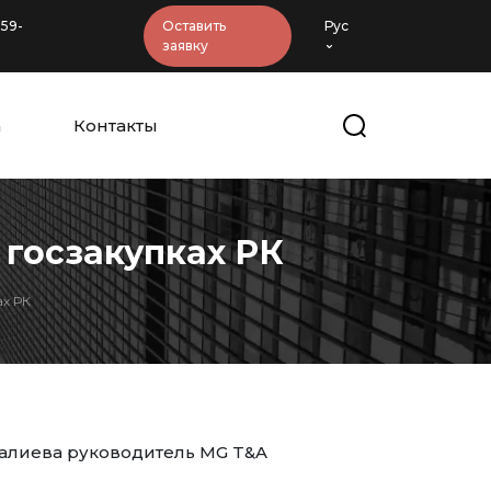
-59-
Оставить
Рус
заявку
а
Контакты
 госзакупках РК
ах РК
алиева руководитель MG T&A