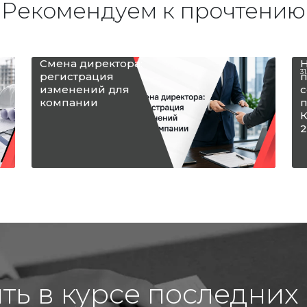
Рекомендуем к прочтению
Смена директора:
Н
31
регистрация
п
изменений для
с
компании
п
К
2
ыть в курсе последних