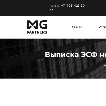
Астана
+7 (708) 425-30-
33
О нас
Усл
Выписка ЭСФ не
Гла