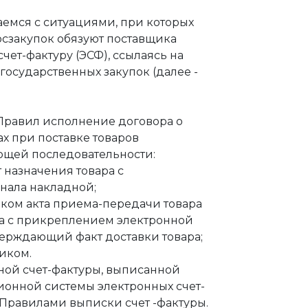
аемся с ситуациями, при которых
осзакупок обязуют поставщика
чет-фактуру (ЭСФ), ссылаясь на
государственных закупок (далее -
 Правил исполнение договора о
х при поставке товаров
ющей последовательности:
т назначения товара с
нала накладной;
ком акта приема-передачи товара
ла с прикреплением электронной
ерждающий факт доставки товара;
иком.
ной счет-фактуры, выписанной
онной системы электронных счет-
с Правилами выписки счет -фактуры.