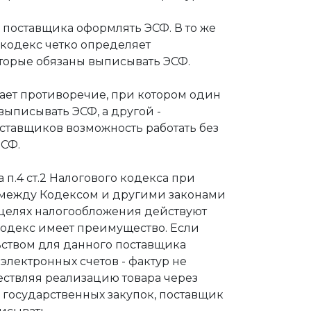
 поставщика оформлять ЭСФ. В то же
кодекс четко определяет
торые обязаны выписывать ЭСФ.
кает противоречие, при котором один
выписывать ЭСФ, а другой -
ставщиков возможность работать без
ЭСФ.
а п.4 ст.2 Налогового кодекса при
между Кодексом и другими законами
 целях налогообложения действуют
 Кодекс имеет преимущество. Если
ством для данного поставщика
электронных счетов - фактур не
ествляя реализацию товара через
 государственных закупок, поставщик