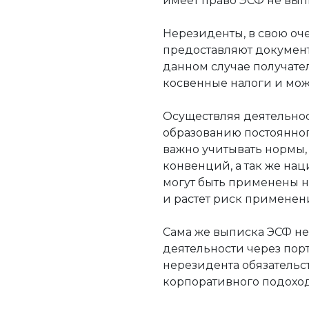
имеет право ЭСФ не вып
Нерезиденты, в свою оче
предоставляют документ
данном случае получате
косвенные налоги и может
Осуществляя деятельност
образованию постоянног
важно учитывать нормы,
конвенций, а так же нац
могут быть применены н
и растет риск применен
Сама же выписка ЭСФ не
деятельности через порт
нерезидента обязательс
корпоративного подоход