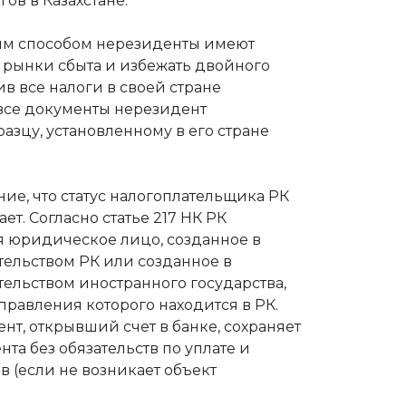
гов в Казахстане.
ным способом нерезиденты имеют
рынки сбыта и избежать двойного
в все налоги в своей стране
 все документы нерезидент
азцу, установленному в его стране
ие, что статус налогоплательщика РК
ает. Согласно статье 217 НК РК
 юридическое лицо, созданное в
тельством РК или созданное в
тельством иностранного государства,
правления которого находится в РК.
нт, открывший счет в банке, сохраняет
нта без обязательств по уплате и
 (если не возникает объект