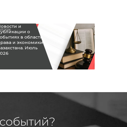
овости и
.07.2026
убликации о
обытиях в области
рава и экономики
азахстана. Июль
026
 событий?