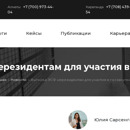
Алматы
+7 (700) 973-44-
Караганда
+7 (708) 439
04
54
уги
Кейсы
Публикации
Карьер
резидентам для участия в
вная
Новости
Выписка ЭСФ нерезидентам для участия в госзакупк
Юлия Сарсенг